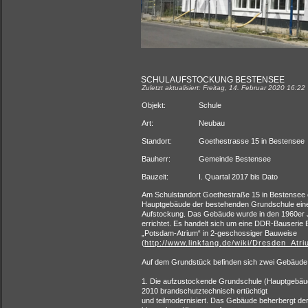
SCHULAUFSTOCKUNG BESTENSEE
Zuletzt aktualisiert: Freitag, 14. Februar 2020 16:22
Objekt:
Schule
Art:
Neubau
Standort:
Goethestrasse 15 in Bestensee
Bauherr:
Gemeinde Bestensee
Bauzeit:
I. Quartal 2017 bis Dato
Am Schulstandort Goethestraße 15 in Bestensee 
Hauptgebäude der bestehenden Grundschule ein
Aufstockung. Das Gebäude wurde in den 1960er 
errichtet. Es handelt sich um eine DDR-Bauserie 
„Potsdam-Atrium“ in 2-geschossiger Bauweise
(
http://www.linkfang.de/wiki/Dresden_Atr
Auf dem Grundstück befinden sich zwei Gebäude
1. Die aufzustockende Grundschule (Hauptgebäu
2010 brandschutztechnisch ertüchtigt
und teilmodernisiert. Das Gebäude beherbergt derze