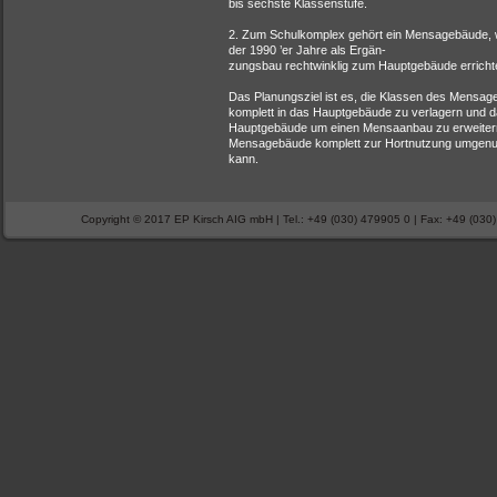
bis sechste Klassenstufe.
2. Zum Schulkomplex gehört ein Mensagebäude,
der 1990 ’er Jahre als Ergän-
zungsbau rechtwinklig zum Hauptgebäude erricht
Das Planungsziel ist es, die Klassen des Mensa
komplett in das Hauptgebäude zu verlagern und 
Hauptgebäude um einen Mensaanbau zu erweiter
Mensagebäude komplett zur Hortnutzung umgenu
kann.
Copyright © 2017 EP Kirsch AIG mbH | Tel.: +49 (030) 479905 0 | Fax: +49 (030) 4