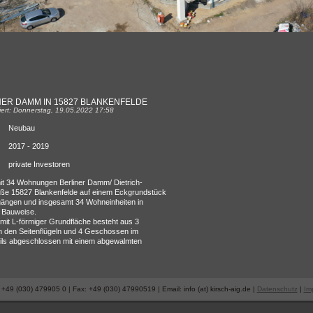
NER DAMM IN 15827 BLANKENFELDE
siert: Donnerstag, 19.05.2022 17:58
Neubau
2017 - 2019
private Investoren
t 34 Wohnungen Berliner Damm/ Dietrich-
aße 15827 Blankenfelde auf einem Eckgrundstück
gängen und insgesamt 34 Wohneinheiten in
r Bauweise.
it L-förmiger Grundfläche besteht aus 3
 den Seitenflügeln und 4 Geschossen im
ils abgeschlossen mit einem abgewalmten
+49 (030) 479905 0 | Fax: +49 (030) 47990519 | Email: info (at) kirsch-aig.de |
Datenschutz
|
Im