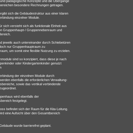
und pädagogische Konzepte und die Übergänge
bereichen besondere Rechnungen getragen.
gibt sich die Gebäudestruktur aus einer klaren
erbindung einzelner Module.
r sich versteht sich als funktionale Einheit aus
on Gruppenhaupt-/ Gruppennebenraum und
ereich.
nd jeweils auch untereinander durch Schiebetüren
edoch nur Gruppenhauptraum zu
aum, um somit eine flexible Nutzung zu erzielen.
module sind so konzipiert, dass diese je nach
ppenkinder oder Kindergartenkinder genutzt
n
Verbindung der einzelnen Module durch
werden ebenfalls die erforderlichen Verwaltung-
sbereiche, sowie das vertikal verbindende
zugeordnet.
penhaus wird ebenfalls der
bereich festgelegt.
s befindet sich der Raum für die Kita-Leitung.
wird eine Aufsicht über den Gesamtbereich
ebäude wurde barrierefrei geplant.