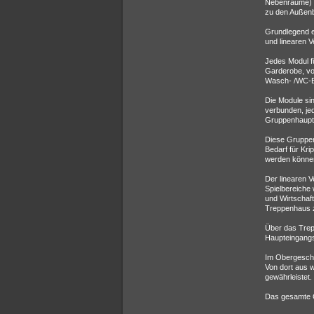
Nebenräume) 
zu den Außen
Grundlegend er
und linearen V
Jedes Modul fü
Garderobe, v
Wasch- /WC-B
Die Module si
verbunden, j
Gruppenhauptr
Diese Gruppen
Bedarf für Kri
werden könne
Der linearen 
Spielbereiche 
und Wirtschaft
Treppenhaus 
Über das Trep
Haupteingangs
Im Obergeschos
Von dort aus 
gewährleistet.
Das gesamte G