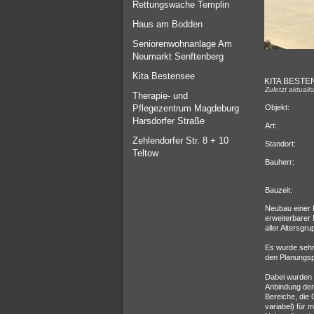
Rettungswache Templin
Haus am Bodden
Seniorenwohnanlage Am
Neumarkt Senftenberg
Kita Bestensee
KITA BESTE
Zuletzt aktuali
Therapie- und
Pflegezentrum Magdeburg
Objekt:
Harsdorfer Straße
Art:
Zehlendorfer Str. 8 + 10
Standort:
Teltow
Bauherr:
Bauzeit:
Neubau einer K
erweiterbarer
aller Altersgru
Es wurde sehr 
den Planungsp
Dabei wurden d
Anbindung de
Bereiche, die
variabel) für