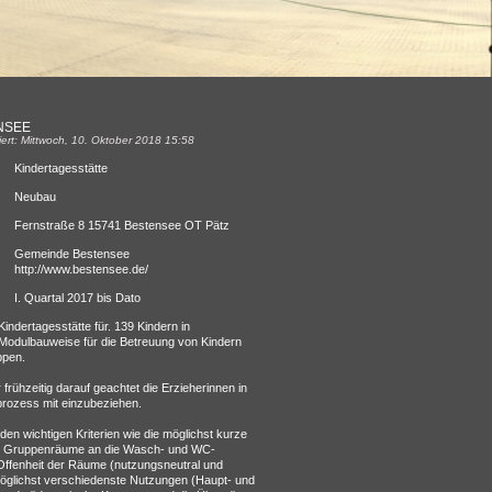
NSEE
siert: Mittwoch, 10. Oktober 2018 15:58
Kindertagesstätte
Neubau
Fernstraße 8 15741 Bestensee OT Pätz
Gemeinde Bestensee
http://www.bestensee.de/
I. Quartal 2017 bis Dato
indertagesstätte für. 139 Kindern in
 Modulbauweise für die Betreuung von Kindern
ppen.
frühzeitig darauf geachtet die Erzieherinnen in
rozess mit einzubeziehen.
en wichtigen Kriterien wie die möglichst kurze
r Gruppenräume an die Wasch- und WC-
 Offenheit der Räume (nutzungsneutral und
 möglichst verschiedenste Nutzungen (Haupt- und