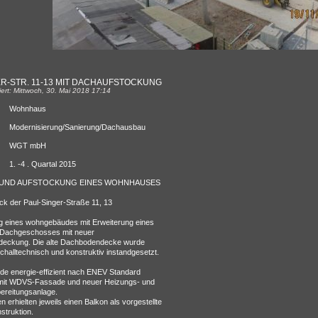
ER-STR. 11-13 MIT DACHAUFSTOCKUNG
siert: Mittwoch, 30. Mai 2018 17:14
Wohnhaus
Modernisierung/Sanierung/Dachausbau
WGT mbH
1. -4 . Quartal 2015
 UND AUFSTOCKUNG EINES WOHNHAUSES
k der Paul-Singer-Straße 11, 13
g eines wohngebäudes mit Erweiterung eines
Dachgeschosses mit neuer
deckung. Die alte Dachbodendecke wurde
challtechnisch und konstruktiv instandgesetzt.
e energie-effizient nach ENEV Standard
 mit WDVS-Fassade und neuer Heizungs- und
reitungsanlage.
 erhielten jeweils einen Balkon als vorgestellte
struktion.