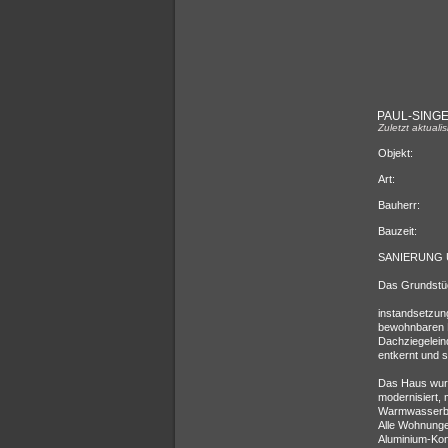
PAUL-SING
Zuletzt aktuali
Objekt:
Art:
Bauherr:
Bauzeit:
SANIERUNG
Das Grundstüc
instandsetzun
bewohnbaren 
Dachziegelein
entkernt und s
Das Haus wurd
modernisiert,
Warmwasserbe
Alle Wohnungen
Aluminium-Kon