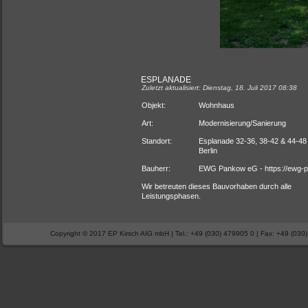
ESPLANADE
Zuletzt aktualisiert: Dienstag, 18. Juli 2017 08:38
Objekt:
Wohnhaus
Art:
Modernisierung/Sanierung
Standort:
Esplanade 32-36, 38-42 & 44-48
Berlin
Bauherr:
EWG Pankow eG - https://ewg-p
Wir betreuten dieses Bauvorhaben durch alle
Leistungsphasen.
Copyright © 2017 EP Kirsch AIG mbH | Tel.: +49 (030) 479905 0 | Fax: +49 (030) 4