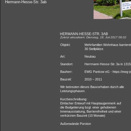
Hermann-Hesse-Str. 3ab
HERMANN-HESSE-STR. 3AB
Zuletzt aktualisiert: Dienstag, 18. Juli 2017 08:02
Objekt:
Mehrfamilien Wohnhaus barrieref
30 Stellplätze
Art:
Neubau
Standort:
Herrmann-Hesse-Str. 3a in 13156
Bauherr:
EWG Pankow eG - https://ewg-p
Bauzeit:
2010 – 2011
Wir betreuten dieses Bauvorhaben durch alle
Leistungsphasen.
Kurzbeschreibung:
Einfacher Entwurf mit Hauptaugenmerk auf
die Budgetierung bzgl. einer gehobenen
Innenausstattung, Barrierefreiheit und einer
verkürzten Bauzeit (10 Monate)
Außenwände Poroton