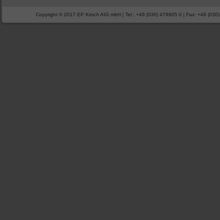
Copyright © 2017 EP Kirsch AIG mbH | Tel.: +49 (030) 479905 0 | Fax: +49 (030) 4