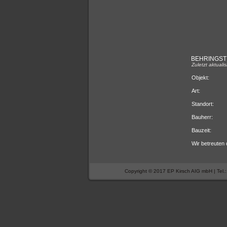
BEHRINGST
Zuletzt aktuali
Objekt:
Art:
Standort:
Bauherr:
Bauzeit:
Wir betreuten
Copyright © 2017 EP Kirsch AIG mbH | Tel.: 