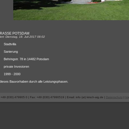
RASSE POTSDAM
siert: Dienstag, 18. Juli 2017 08:02
Stadtvilla
Sanierung
Behringstr. 78 in 14482 Potsdam
private Investoren
1999 - 2000
 dieses Bauvorhaben durch alle Leistungsphasen.
+49 (030) 479905 0 | Fax: +49 (030) 47990519 | Email: info (at) kirsch-aig.de |
Datenschutz
|
Im